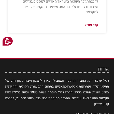
להנצחת זכר השואה בישראל מארזים למסכים בגדלים
ועיצובים שונים ע"פ התאמה אישית. מתקנים ייעודיים
למקרנים –
קרא עוד »
אודות
גליל ש.ל.ג הינה החברה הותיקה והמובילה בארץ לתכנון וייצור מגוון רחב של
מתקני תליה ופתרונות אלקטרו-מכאניים בתחום התקשורת הקולית והחזותית
בפרט והבית החכם בכלל. חברת גליל הוקמה בשנת 1986 וכיום כוללת צוות
מקצועי המונה כ-15 עובדים. החברה ממוקמת בבני ברק, רחוב חרמון 2, בקרבת
קניון איילון.