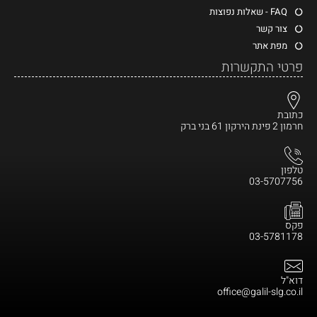
FAQ - שאלות נפוצות
צור קשר
מפת אתר
פרטי התקשרות
כתובת
חרמון 2 פינת הירקון 61 בני ברק
טלפון
03-5707756
פקס
03-5781178
דוא"ל
office@galil-slg.co.il