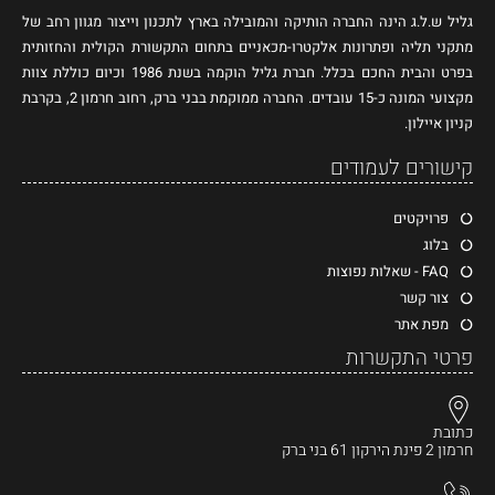
גליל ש.ל.ג הינה החברה הותיקה והמובילה בארץ לתכנון וייצור מגוון רחב של
מתקני תליה ופתרונות אלקטרו-מכאניים בתחום התקשורת הקולית והחזותית
בפרט והבית החכם בכלל. חברת גליל הוקמה בשנת 1986 וכיום כוללת צוות
מקצועי המונה כ-15 עובדים. החברה ממוקמת בבני ברק, רחוב חרמון 2, בקרבת
קניון איילון.
קישורים לעמודים
פרויקטים
בלוג
FAQ - שאלות נפוצות
צור קשר
מפת אתר
פרטי התקשרות
כתובת
חרמון 2 פינת הירקון 61 בני ברק