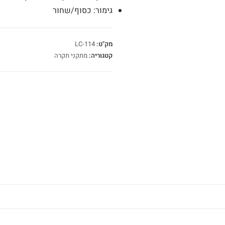
גימור: כסוף/שחור
מק"ט:
LC-114
קטגוריה:
מתקני תקרה