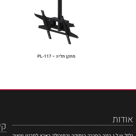
מתקן תליה – PL-117
אודות
קי
גליל ש.ל.ג הינה החברה הותיקה והמובילה בארץ לתכנון וייצור