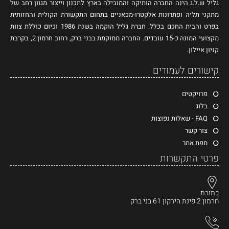
גליל ש.ל.ג הינה החברה הותיקה והמובילה בארץ לתכנון וייצור מגוון רחב של
מתקני תליה ופתרונות אלקטרו-מכאניים בתחום התקשורת הקולית והחזותית
בפרט והבית החכם בכלל. חברת גליל הוקמה בשנת 1986 וכיום כוללת צוות
מקצועי המונה כ-15 עובדים. החברה ממוקמת בבני ברק, רחוב חרמון 2, בקרבת
קניון איילון.
קישורים לעמודים
פרויקטים
בלוג
FAQ - שאלות נפוצות
צור קשר
מפת אתר
פרטי התקשרות
כתובת
חרמון 2 פינת הירקון 61 בני ברק